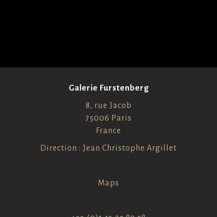
Galerie Furstenberg
8, rue Jacob
75006 Paris
France
Direction : Jean Christophe Argillet
Maps