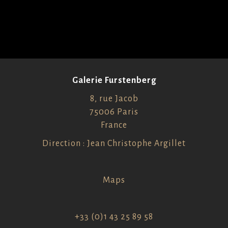
Galerie Furstenberg
8, rue Jacob
75006 Paris
France
Direction : Jean Christophe Argillet
Maps
+33 (0)1 43 25 89 58