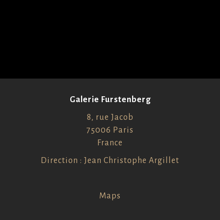
Galerie Furstenberg
8, rue Jacob
75006 Paris
France
Direction : Jean Christophe Argillet
Maps