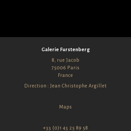
Galerie Furstenberg
8, rue Jacob
75006 Paris
France
Direction : Jean Christophe Argillet
Maps
+33 (0)1 43 25 89 58