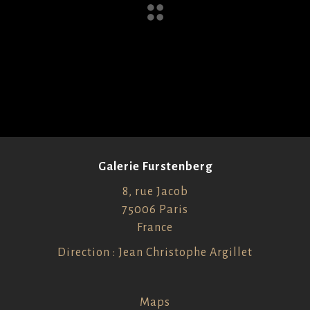
Galerie Furstenberg
8, rue Jacob
75006 Paris
France
Direction : Jean Christophe Argillet
Maps