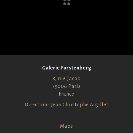
Galerie Furstenberg
8, rue Jacob
75006 Paris
France
Direction : Jean Christophe Argillet
Maps